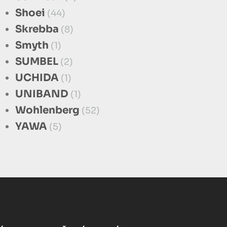
Shoei
(44)
Skrebba
(8)
Smyth
(1)
SUMBEL
(2)
UCHIDA
(1)
UNIBAND
(1)
Wohlenberg
(52)
YAWA
(5)