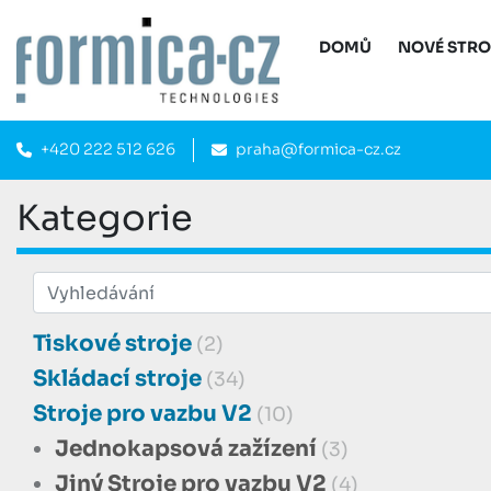
DOMŮ
NOVÉ STR
+420 222 512 626
praha@formica-cz.cz
Kategorie
Tiskové stroje
(2)
Skládací stroje
(34)
Stroje pro vazbu V2
(10)
Jednokapsová zažízení
(3)
Jiný Stroje pro vazbu V2
(4)