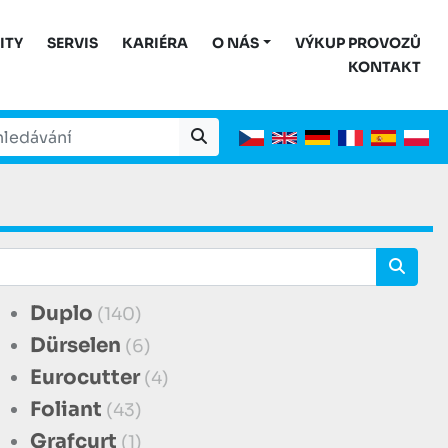
ITY
SERVIS
KARIÉRA
O NÁS
VÝKUP PROVOZŮ
KONTAKT
Duplo
(140)
Dürselen
(6)
Eurocutter
(4)
Foliant
(43)
Grafcurt
(1)