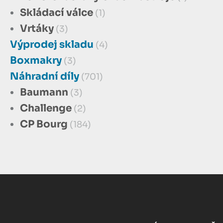
Skládací válce
(1)
Vrtáky
(3)
Výprodej skladu
(4)
Boxmakry
(3)
Náhradní díly
(701)
Baumann
(3)
Challenge
(2)
CP Bourg
(184)