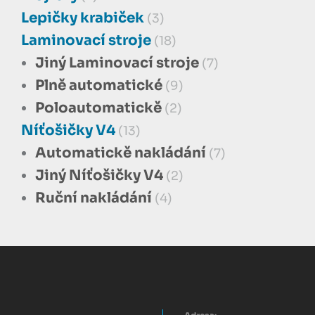
Lepičky krabiček
(3)
Laminovací stroje
(18)
Jiný Laminovací stroje
(7)
Plně automatické
(9)
Poloautomatickě
(2)
Níťošičky V4
(13)
Automatickě nakládání
(7)
Jiný Níťošičky V4
(2)
Ruční nakládání
(4)