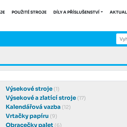
OJE
POUŽITÉ STROJE
DÍLY A PŘÍSLUŠENSTVÍ
AKTUAL
Výsekové stroje
(1)
Výsekové a zlatící stroje
(17)
Kalendářová vazba
(12)
Vrtačky papíru
(9)
Obracečky palet
(6)