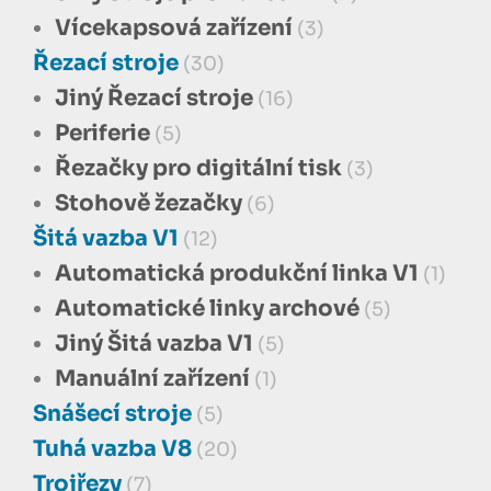
Vícekapsová zařízení
(3)
Řezací stroje
(30)
Jiný Řezací stroje
(16)
Periferie
(5)
Řezačky pro digitální tisk
(3)
Stohově žezačky
(6)
Šitá vazba V1
(12)
Automatická produkční linka V1
(1)
Automatické linky archové
(5)
Jiný Šitá vazba V1
(5)
Manuální zařízení
(1)
Snášecí stroje
(5)
Tuhá vazba V8
(20)
Trojřezy
(7)