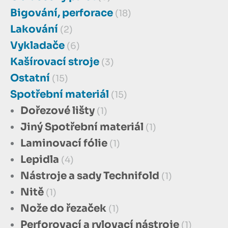
Bigování, perforace
(18)
Lakování
(2)
Vykladače
(6)
Kašírovací stroje
(3)
Ostatní
(15)
Spotřební materiál
(15)
Dořezové lišty
(1)
Jiný Spotřební materiál
(1)
Laminovací fólie
(1)
Lepidla
(4)
Nástroje a sady Technifold
(1)
Nitě
(1)
Nože do řezaček
(1)
Perforovací a rylovací nástroje
(1)