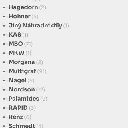
Hagedorn
(2)
Hohner
(4)
Jiný Náhradní díly
(1)
KAS
(1)
MBO
(71)
MKW
(1)
Morgana
(2)
Multigraf
(91)
Nagel
(4)
Nordson
(12)
Palamides
(2)
RAPID
(3)
Renz
(6)
Schmedt
(4)